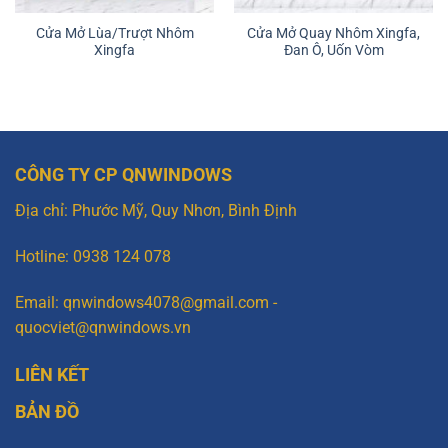
Cửa Mở Lùa/Trượt Nhôm
Cửa Mở Quay Nhôm Xingfa,
Xingfa
Đan Ô, Uốn Vòm
CÔNG TY CP QNWINDOWS
Địa chỉ: Phước Mỹ, Quy Nhơn, Bình Định
Hotline: 0938 124 078
Email: qnwindows4078@gmail.com -
quocviet@qnwindows.vn
LIÊN KẾT
BẢN ĐỒ