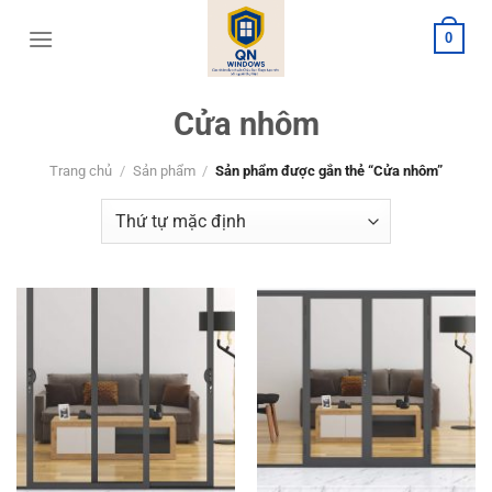
Bỏ
0
qua
nội
dung
Cửa nhôm
Trang chủ
/
Sản phẩm
/
Sản phẩm được gắn thẻ “Cửa nhôm”