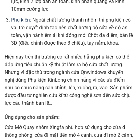
lực, kính 2 lớp dán an toàn, kính phản quang và kính
10mm cường lực.
Phụ kiện:
Ngoài chất lượng thanh nhôm thì phụ kiện có
vai trò quyết định tạo nên chất lượng bộ cửa về độ an
toàn, vận hành êm ái khi đóng mở. Chốt đa điểm, bản lề
3D (điều chỉnh được theo 3 chiều), tay nắm, khóa.
Hiện nay trên thị trường có rất nhiều hãng phụ kiện có thể
đáp ứng tiêu chuẩn kỹ thuật làm ra bộ cửa chất lượng.
Nhưng vì đặc thù trong ngành cửa Qnwindows khuyến
nghị dùng Phụ kiện KinLong chính hãng vì các ưu điểm
như có chức năng cân chỉnh, lên, xuống, ra, vào. Sản phẩm
được đầu tư nghiên cứu kĩ từ công nghệ sơn đến sức chịu
lực cấu thành bản lề….
Ứng dụng cho sản phẩm:
Cửa Mở Quay nhôm Xingfa phù hợp sử dụng cho cửa đi
thông phòng, cửa đi mặt tiền mở 4 cánh, cửa đi mở 2 cánh,