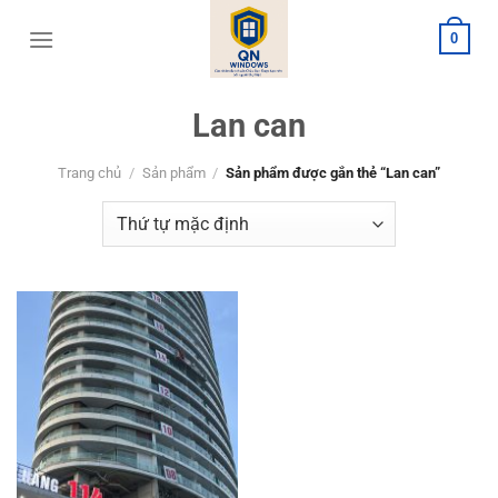
Bỏ
0
qua
nội
dung
Lan can
Trang chủ
/
Sản phẩm
/
Sản phẩm được gắn thẻ “Lan can”