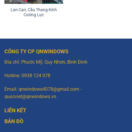
Lan Can, Cầu Thang Kính
Cường Lực
CÔNG TY CP QNWINDOWS
Địa chỉ: Phước Mỹ, Quy Nhơn, Bình Định
Hotline: 0938 124 078
Email: qnwindows4078@gmail.com -
quocviet@qnwindows.vn
LIÊN KẾT
BẢN ĐỒ